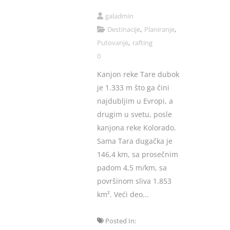
galadmin
,
,
Destinacije
Planiranje
,
Putovanje
rafting
0
Kanjon reke Tare dubok
je 1.333 m što ga čini
najdubljim u Evropi, a
drugim u svetu, posle
kanjona reke Kolorado.
Sama Tara dugačka je
146,4 km, sa prosečnim
padom 4,5 m/km, sa
površinom sliva 1.853
km². Veći deo...
Posted In: