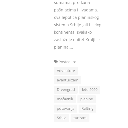
šumama, protkana
pašnjacima i livadama,
ova lepotica planinskog
sistema Srbije ,ali i celog
kontinenta svakako
zaslužuje epitet Kraljice
planina....
Posted In:
Adventure
avanturizam
Drvengrad
leto 2020
mećavnik
planine
putovanja
Rafting
Srbija
turizam