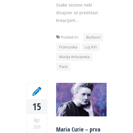
Svake sezone neki
dizajner se predstavi
kreacijom...
Posted In:
Burboni
Francuska
Luj XVI
Marija Antoaneta
Pariz
15
Apr
2020
Maria Curie – prva