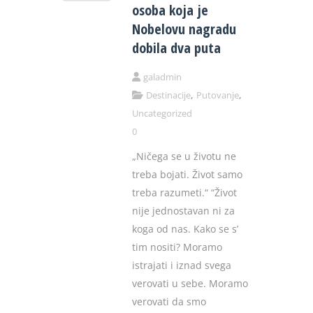
osoba koja je
Nobelovu nagradu
dobila dva puta
galadmin
,
,
Destinacije
Putovanje
Uncategorized
0
„Ničega se u životu ne
treba bojati. Život samo
treba razumeti.“ “Život
nije jednostavan ni za
koga od nas. Kako se s’
tim nositi? Moramo
istrajati i iznad svega
verovati u sebe. Moramo
verovati da smo