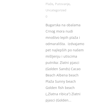
,
,
Plaže
Putovanje
Uncategorized
0
Bugarska na obalama
Crnog mora nudi
mnoštvo lepih plaža i
odmarališta. Izdvajamo
pet najlepših po našem
mišljenju i utiscima
putnika: Zlatni pjasci
(Golden Sands) Cacao
Beach Albena beach
Plaža Sunny beach
Golden fish beach
(„Zlatna ribica“) Zlatni
pjasci (Golden...