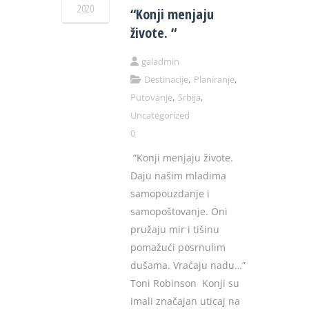
2020
“Konji menjaju
živote. “
galadmin
,
,
Destinacije
Planiranje
,
,
Putovanje
Srbija
Uncategorized
0
“Konji menjaju živote.
Daju našim mladima
samopouzdanje i
samopoštovanje. Oni
pružaju mir i tišinu
pomažući posrnulim
dušama. Vraćaju nadu…”
Toni Robinson Konji su
imali značajan uticaj na