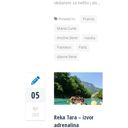
obdareni za nešto i da...
Posted In:
France
Maria Curie
moćne žene
nauka
Panteon
Paris
slavne žene
05
Apr
2020
Reka Tara – izvor
adrenalina