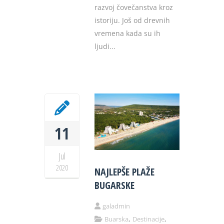
razvoj čovečanstva kroz
istoriju. Još od drevnih
vremena kada su ih
ljudi...
11
Jul
2020
NAJLEPŠE PLAŽE
BUGARSKE
galadmin
,
,
Buarska
Destinacije