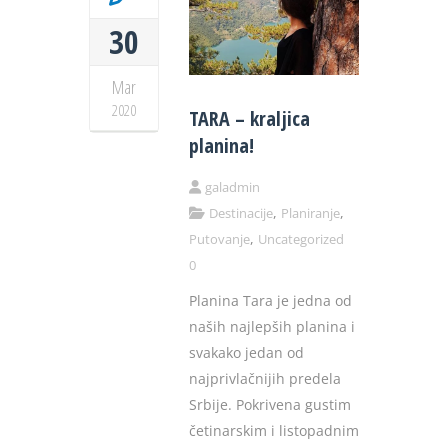
30
Mar
2020
TARA – kraljica
planina!
galadmin
,
,
Destinacije
Planiranje
,
Putovanje
Uncategorized
0
Planina Tara je jedna od
naših najlepših planina i
svakako jedan od
najprivlačnijih predela
Srbije. Pokrivena gustim
četinarskim i listopadnim