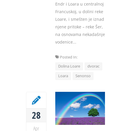
Endr i Loara u centralnoj
Francuskoj, u dolini reke
Loare, i smešten je iznad
njene pritoke – reke Šer,
na osnovama nekadašnje
vodenice...
Posted In:
Dolina Loare
dvorac
Loara
Senonso
28
Apr