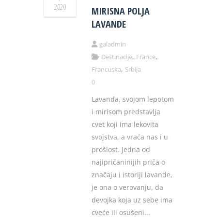
2020
MIRISNA POLJA
LAVANDE
galadmin
,
,
Destinacije
France
,
Francuska
Srbija
0
Lavanda, svojom lepotom
i mirisom predstavlja
cvet koji ima lekovita
svojstva, a vraća nas i u
prošlost. Jedna od
najipričaninijih priča o
značaju i istoriji lavande,
je ona o verovanju, da
devojka koja uz sebe ima
cveće ili osušeni...