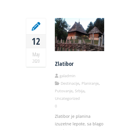
12
May
2020
Zlatibor
galadmin
,
,
Destinacije
Planiranje
,
,
Putovanje
Srbija
Uncategorized
0
Zlatibor je planina
izuzetne lepote, sa blago