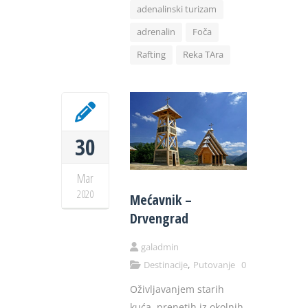
adenalinski turizam
adrenalin
Foča
Rafting
Reka TAra
30
Mar
2020
Mećavnik –
Drvengrad
galadmin
,
Destinacije
Putovanje
0
Oživljavanjem starih
kuća, prenetih iz okolnih