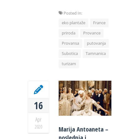
Posted In:
eko plantaže
France
priroda
Provance
Provansa
putovanja
Subotica
Tamnanica
turizam
16
Apr
2020
Marija Antoaneta –
poslednja i