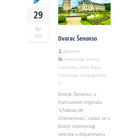
29
Apr
2020
Dvorac Šenonso
galadmin
,
,
Destinacije
France
,
,
,
Francuska
Paris
Pariz
,
Putovanje
Uncategorized
0
Dvorac Šenonso, u
francuskom originalu
“Château de
Chenonceau”, nalazi se u
blizini istoimenog
seoceta u departmanu