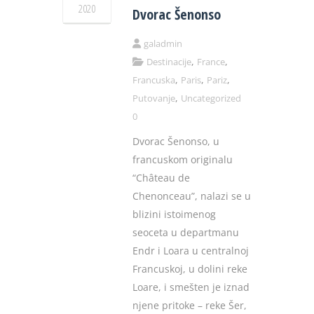
2020
Dvorac Šenonso
galadmin
,
,
Destinacije
France
,
,
,
Francuska
Paris
Pariz
,
Putovanje
Uncategorized
0
Dvorac Šenonso, u
francuskom originalu
“Château de
Chenonceau”, nalazi se u
blizini istoimenog
seoceta u departmanu
Endr i Loara u centralnoj
Francuskoj, u dolini reke
Loare, i smešten je iznad
njene pritoke – reke Šer,