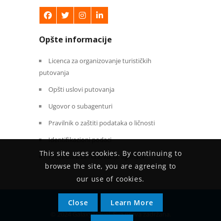
Opšte informacije
Licenca za organizovanje turističkih
putovanja
Opšti uslovi putovanja
Ugovor o subagenturi
Pravilnik o zaštiti podataka o ličnosti
Identifikacioni podaci
This site uses cookies. By continuing to
Procedura za rezervacije agenata
browse the site, you are agreeing to
our use of cookies.
Close
Learn More
© 2024 GalaxyTravel. Sva prava zadržana.