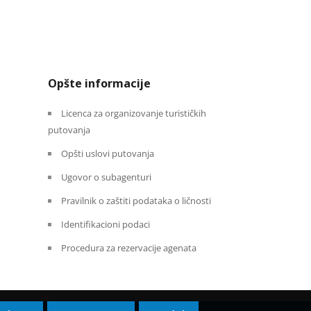
Opšte informacije
Licenca za organizovanje turističkih
putovanja
Opšti uslovi putovanja
Ugovor o subagenturi
Pravilnik o zaštiti podataka o ličnosti
Identifikacioni podaci
Procedura za rezervacije agenata