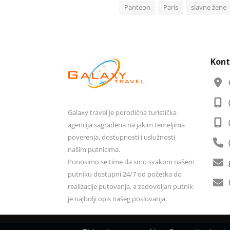
Panteon
Paris
slavne žene
Kont
Galaxy travel je porodična turistička
agencija sagrađena na jakim temeljima
poverenja, dostupnosti i uslužnosti
našim putnicima.
Ponosimo se time da smo svakom našem
putniku dostupni 24/7 od početka do
realizacije putovanja, a zadovoljan putnik
je najbolji opis našeg poslovanja.