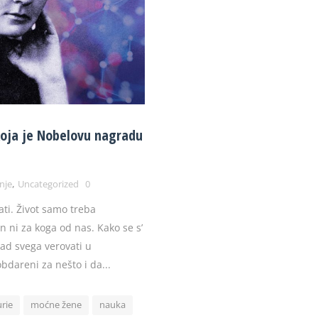
koja je Nobelovu nagradu
,
nje
Uncategorized
0
ati. Život samo treba
n ni za koga od nas. Kako se s’
nad svega verovati u
dareni za nešto i da...
rie
moćne žene
nauka