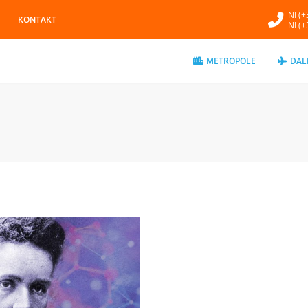
NI (
KONTAKT
NI (
METROPOLE
DAL