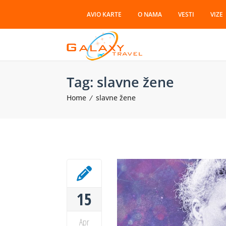
AVIO KARTE
O NAMA
VESTI
VIZE
Tag:
slavne žene
Home
slavne žene
15
Apr