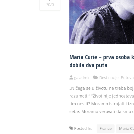
2020
Maria Curie – prva osoba 
dobila dva puta
,
galadmin
Destinacije
Putova
„Ničega se u životu ne treba boj
razumeti.“ “Život nije jednostava
tim nositi? Moramo istrajati i iz
sebe. Moramo verovati da smo ob
Posted In:
France
Maria Cu