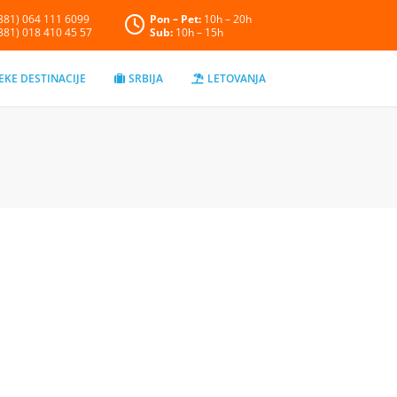
+381) 064 111 6099
Pon – Pet:
10h – 20h
+381) 018 410 45 57
Sub:
10h – 15h
EKE DESTINACIJE
SRBIJA
LETOVANJA