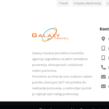
Travel
tropska destinacija
z
Kont
Galaxy travel je porodična turistička
agencija sagrađena na jakim temeljima
poverenja, dostupnosti i uslužnosti
našim putnicima.
Ponosimo se time da smo svakom našem
putniku dostupni 24/7 od početka do
realizacije putovanja, a zadovoljan putnik
je najbolji opis našeg poslovanja.