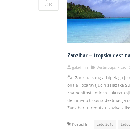
2018
Zanzibar – tropska destina
,
galadmin
Destinacije
Plaže
Čar Zanzibarskog arhipelaga je
obala i očaravajućih zalazaka S
znamenitosti, mirisa i ukusa koj
definitivno tropska destinacija 
Zanzibar u trenutku izaziva slike
Posted In:
Leto 2018
Leto