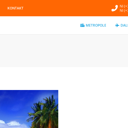
NI (
KONTAKT
NI (
METROPOLE
DAL