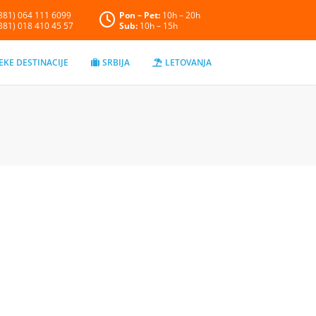
+381) 064 111 6099
Pon – Pet:
10h – 20h
+381) 018 410 45 57
Sub:
10h – 15h
EKE DESTINACIJE
SRBIJA
LETOVANJA