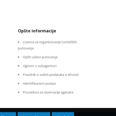
Opšte informacije
Licenca za organizovanje turističkih
putovanja
Opšti uslovi putovanja
Ugovor o subagenturi
Pravilnik o zaštiti podataka o ličnosti
Identifikacioni podaci
Procedura za rezervacije agenata