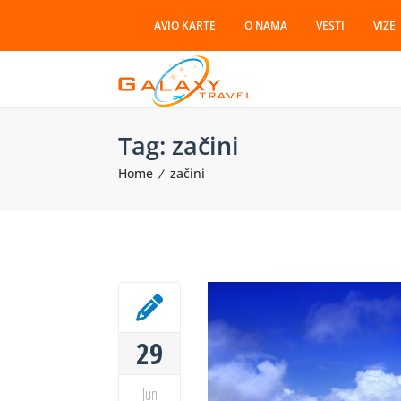
AVIO KARTE
O NAMA
VESTI
VIZE
Tag:
začini
Home
začini
29
Jun