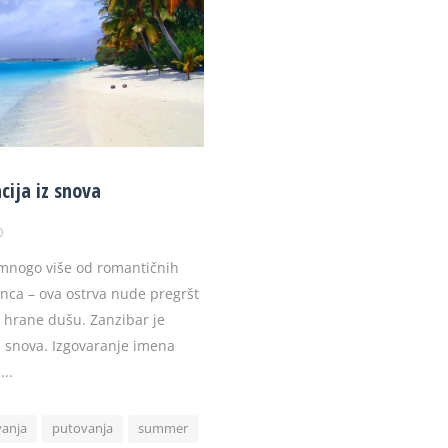
cija iz snova
0
 mnogo više od romantičnih
unca – ova ostrva nude pregršt
i hrane dušu. Zanzibar je
iz snova. Izgovaranje imena
...
vanja
putovanja
summer