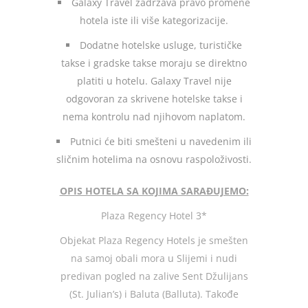
Galaxy Travel zadržava pravo promene
hotela iste ili više kategorizacije.
Dodatne hotelske usluge, turističke
takse i gradske takse moraju se direktno
platiti u hotelu. Galaxy Travel nije
odgovoran za skrivene hotelske takse i
nema kontrolu nad njihovom naplatom.
Putnici će biti smešteni u navedenim ili
sličnim hotelima na osnovu raspoloživosti.
OPIS HOTELA SA KOJIMA SARAĐUJEMO:
Plaza Regency Hotel 3*
Objekat Plaza Regency Hotels je smešten
na samoj obali mora u Slijemi i nudi
predivan pogled na zalive Sent Džulijans
(St. Julian’s) i Baluta (Balluta). Takođe