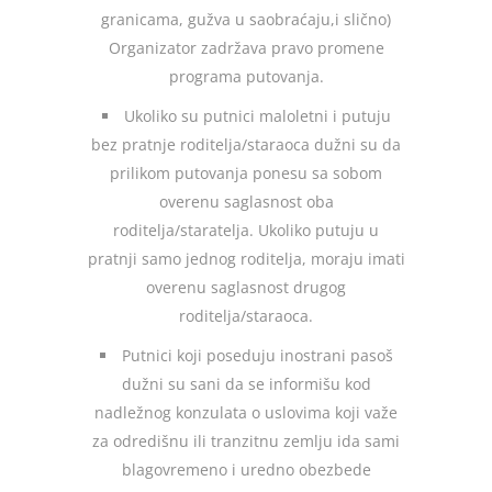
granicama, gužva u saobraćaju,i slično)
Organizator zadržava pravo promene
programa putovanja.
Ukoliko su putnici maloletni i putuju
bez pratnje roditelja/staraoca dužni su da
prilikom putovanja ponesu sa sobom
overenu saglasnost oba
roditelja/staratelja. Ukoliko putuju u
pratnji samo jednog roditelja, moraju imati
overenu saglasnost drugog
roditelja/staraoca.
Putnici koji poseduju inostrani pasoš
dužni su sani da se informišu kod
nadležnog konzulata o uslovima koji važe
za odredišnu ili tranzitnu zemlju ida sami
blagovremeno i uredno obezbede