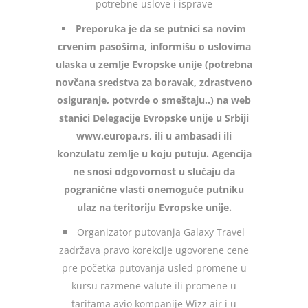
potrebne uslove i isprave
Preporuka je da se putnici sa novim
crvenim pasošima, informišu o uslovima
ulaska u zemlje Evropske unije (potrebna
novčana sredstva za boravak, zdrastveno
osiguranje, potvrde o smeštaju..) na web
stanici Delegacije Evropske unije u Srbiji
www.europa.rs, ili u ambasadi ili
konzulatu zemlje u koju putuju. Agencija
ne snosi odgovornost u slućaju da
pogranićne vlasti onemoguće putniku
ulaz na teritoriju Evropske unije.
Organizator putovanja Galaxy Travel
zadržava pravo korekcije ugovorene cene
pre početka putovanja usled promene u
kursu razmene valute ili promene u
tarifama avio kompanije Wizz air i u