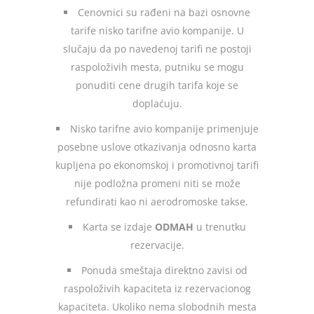
Cenovnici su rađeni na bazi osnovne
tarife nisko tarifne avio kompanije. U
slučaju da po navedenoj tarifi ne postoji
raspoloživih mesta, putniku se mogu
ponuditi cene drugih tarifa koje se
doplaćuju.
Nisko tarifne avio kompanije primenjuje
posebne uslove otkazivanja odnosno karta
kupljena po ekonomskoj i promotivnoj tarifi
nije podložna promeni niti se može
refundirati kao ni aerodromoske takse.
Karta se izdaje
ODMAH
u trenutku
rezervacije.
Ponuda smeštaja direktno zavisi od
raspoloživih kapaciteta iz rezervacionog
kapaciteta. Ukoliko nema slobodnih mesta