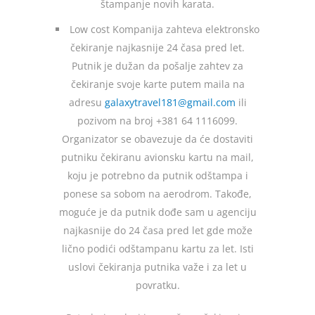
štampanje novih karata.
Low cost Kompanija zahteva elektronsko
čekiranje najkasnije 24 časa pred let.
Putnik je dužan da pošalje zahtev za
čekiranje svoje karte putem maila na
adresu
galaxytravel181@gmail.com
ili
pozivom na broj +381 64 1116099.
Organizator se obavezuje da će dostaviti
putniku čekiranu avionsku kartu na mail,
koju je potrebno da putnik odštampa i
ponese sa sobom na aerodrom. Takođe,
moguće je da putnik dođe sam u agenciju
najkasnije do 24 časa pred let gde može
lično podići odštampanu kartu za let. Isti
uslovi čekiranja putnika važe i za let u
povratku.