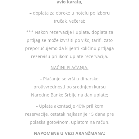
avio karata,
– doplata za obroke u hotelu po izboru
(ručak, večera);
*** Nakon rezervacije i uplate, doplata za
prtljag se može izvršiti po višoj tarifi, zato
preporučujemo da klijenti količinu prtljaga
rezervišu prilikom uplate rezervacija.
NAČINI PLAĆANJA:
– Plaćanje se vrši u dinarskoj
protivvrednosti po srednjem kursu
Narodne Banke Srbije na dan uplate;
– Uplata akontacije 40% prilikom
rezervacije, ostatak najkasnije 15 dana pre
polaska gotovinom, uplatom na račun.
NAPOMENE U VEZI ARANŽMANA: