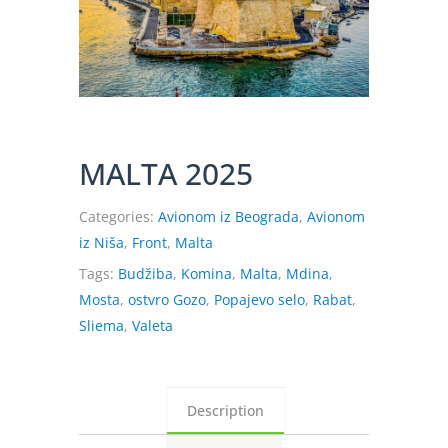
MALTA 2025
Categories:
Avionom iz Beograda
,
Avionom
iz Niša
,
Front
,
Malta
Tags:
Budžiba
,
Komina
,
Malta
,
Mdina
,
Mosta
,
ostvro Gozo
,
Popajevo selo
,
Rabat
,
Sliema
,
Valeta
Description