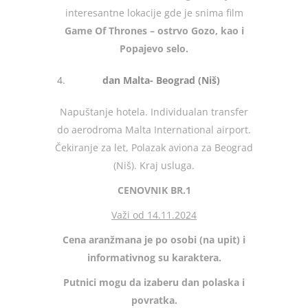
interesantne lokacije gde je snima film
Game Of Thrones – ostrvo Gozo, kao i
Popajevo selo.
dan Malta- Beograd (Niš)
Napuštanje hotela. Individualan transfer
do aerodroma Malta International airport.
Čekiranje za let, Polazak aviona za Beograd
(Niš). Kraj usluga.
CENOVNIK BR.1
Važi od 14.11.2024
Cena aranžmana je po osobi (na upit)
i
informativnog su karaktera.
Putnici mogu da izaberu dan polaska i
povratka.