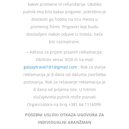
kakve promene ili refundacije. Ukoliko
putnik ima bilo kakav prigovor, potrebno je
dostaviti ga hotelu na licu mesta u
pismenoj formi. Prigovori koji budu
dostavljeni nakon odjave iz hotela, neće
biti razmatrane.
–
Adresa za prijem pisanih reklamacija:
Obilićev venac 9/20 ili na mail
galaxytravel181@gmail.com
. Rok za slanje
reklamacija je 8 dana od datuma završetka
putovanja. Rok za rešavanje reklamacija je
8 dana od prijema iste. U hitnim
slučajevima putnik može pozvati
Organizatora na broj +381 64 1116099.
POSEBNI USLOVI OTKAZA UGOVORA ZA
INDIVIDUALNI ARANŽMAN