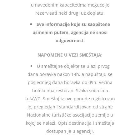
u navedenim kapacitetima moguće je
rezervisati neki drugi uz doplatu.
Sve informacije koje su saopštene
usmenim putem, agencija ne snosi
odgovornost.
NAPOMENE U VEZI SMEŠTAJA:
U smeštajne objekte se ulazi prvog
dana boravka nakon 14h, a napuštaju se
poslednjeg dana boravka do 09h. Većina
hotela ima restoran. Svaka soba ima
tuš/WC. Smeštaj iz ove ponude registrovan
je, pregledan i standardizovan od strane
Nacionalne turističke asocijacije zemlje u
kojoj se nalazi. Opis destinacija i smeštaja
dostupan je u agenciji.