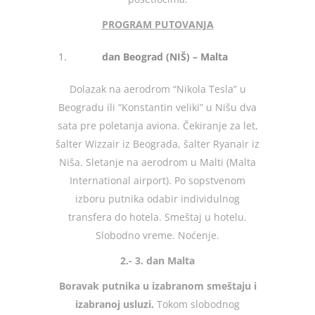
PROGRAM PUTOVANJA
dan Beograd (NIŠ) – Malta
Dolazak na aerodrom “Nikola Tesla” u
Beogradu ili “Konstantin veliki” u Nišu dva
sata pre poletanja aviona. Čekiranje za let,
šalter Wizzair iz Beograda, šalter Ryanair iz
Niša. Sletanje na aerodrom u Malti (Malta
International airport). Po sopstvenom
izboru putnika odabir individulnog
transfera do hotela. Smeštaj u hotelu.
Slobodno vreme. Noćenje.
2.- 3. dan Malta
Boravak putnika u izabranom smeštaju i
izabranoj usluzi.
Tokom slobodnog