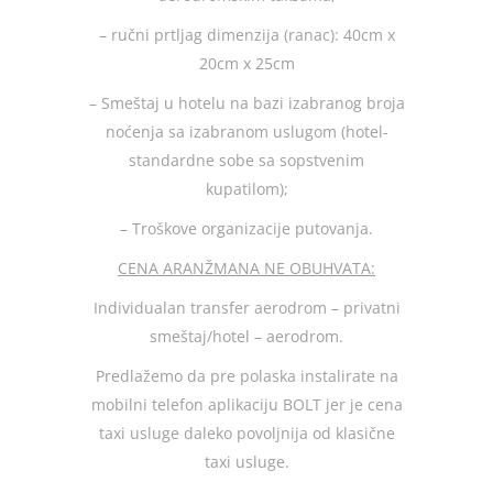
– ručni prtljag dimenzija (ranac): 40cm x
20cm x 25cm
– Smeštaj u hotelu na bazi izabranog broja
noćenja sa izabranom uslugom (hotel-
standardne sobe sa sopstvenim
kupatilom);
– Troškove organizacije putovanja.
CENA ARANŽMANA NE OBUHVATA:
Individualan transfer aerodrom – privatni
smeštaj/hotel – aerodrom.
Predlažemo da pre polaska instalirate na
mobilni telefon aplikaciju BOLT jer je cena
taxi usluge daleko povoljnija od klasične
taxi usluge.