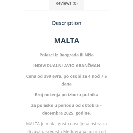
Reviews (0)
Description
MALTA
Polasci iz Beograda ili Niša
INDIVIDUALNI AVIO ARANŽMAN
Cena od 399 evra, po osobi za 4 noći / 5
dana
Broj noćenja po izboru putnika
Za polaske u periodu od oktobra –
decembra 2025. godine.
MALTA je mala, gusto naseljena ostrvska
država u središtu Mediterana, južno od