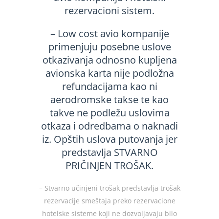
rezervacioni sistem.
– Low cost avio kompanije
primenjuju posebne uslove
otkazivanja odnosno kupljena
avionska karta nije podložna
refundacijama kao ni
aerodromske takse te kao
takve ne podležu uslovima
otkaza i odredbama o naknadi
iz. Opštih uslova putovanja jer
predstavlja STVARNO
PRIČINJEN TROŠAK.
– Stvarno učinjeni trošak predstavlja trošak
rezervacije smeštaja preko rezervacione
hotelske sisteme koji ne dozvoljavaju bilo