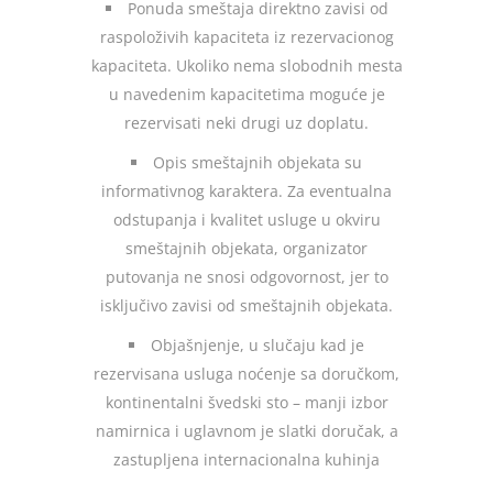
Ponuda smeštaja direktno zavisi od
raspoloživih kapaciteta iz rezervacionog
kapaciteta. Ukoliko nema slobodnih mesta
u navedenim kapacitetima moguće je
rezervisati neki drugi uz doplatu.
Opis smeštajnih objekata su
informativnog karaktera. Za eventualna
odstupanja i kvalitet usluge u okviru
smeštajnih objekata, organizator
putovanja ne snosi odgovornost, jer to
isključivo zavisi od smeštajnih objekata.
Objašnjenje, u slučaju kad je
rezervisana usluga noćenje sa doručkom,
kontinentalni švedski sto – manji izbor
namirnica i uglavnom je slatki doručak, a
zastupljena internacionalna kuhinja