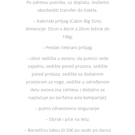
Po zahtevu putnika, uz doplatu, možemo
obezbediti transfer do hotela.
– Kabinski prtljag (Cabin Big Size),
dimenzije: 55cm x 40cm x 20cm težine do
10kg;
– Predati čekirani prtljag;
– izbor sedišta u avionu: da putnici sede
zajedno, sedište pored prozora, sedište
pored prolaza, sedište sa dodatnim
prostorom za noge, sedište u određenom
delu aviona (na zahtevu i dodatno se
naplaćuje po tarifama avio kompanije);
– putno zdravstveno osiguranje;
– Obrok i piće na letu;
– Boravišnu taksu (0.50€ po osobi po danu)