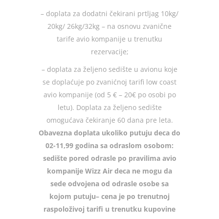
– doplata za dodatni čekirani prtljag 10kg/
20kg/ 26kg/32kg – na osnovu zvanične
tarife avio kompanije u trenutku
rezervacije;
– doplata za željeno sedište u avionu koje
se doplaćuje po zvanićnoj tarifi low coast
avio kompanije (od 5 € – 20€ po osobi po
letu). Doplata za željeno sedište
omogućava čekiranje 60 dana pre leta.
Obavezna doplata ukoliko putuju deca do
02-11,99 godina sa odraslom osobom:
sedište pored odrasle po pravilima avio
kompanije Wizz Air deca ne mogu da
sede odvojena od odrasle osobe sa
kojom putuju– cena je po trenutnoj
raspoloživoj tarifi u trenutku kupovine