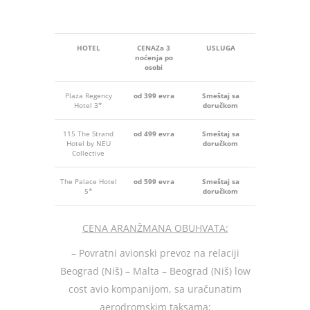
HOTEL
CENA
Za 3
USLUGA
noćenja po
osobi
Plaza Regency
od 399 evra
Smeštaj sa
Hotel 3*
doručkom
115 The Strand
od 499 evra
Smeštaj sa
Hotel by NEU
doručkom
Collective
The Palace Hotel
od 599 evra
Smeštaj sa
5*
doručkom
CENA ARANŽMANA OBUHVATA:
– Povratni avionski prevoz na relaciji
Beograd (Niš) – Malta – Beograd (Niš) low
cost avio kompanijom, sa uračunatim
aerodromskim taksama;