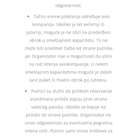
odgovornost.
Tačno vreme poletanja određuje avio
kompanija. Ukoliko je let večernji ili
jutarnji, moguće je ne stići na predviđeni
obrok u smeštajnom kapacitetu. To ne
može biti predmet žalbe od strane putnika
jer Organizator nije u mogućnosti da utiče
na red letenja aviokompanije. U nekim
smeštajnim kapacitetima moguće je dobiti
lanč paket ili hladni obrok po zahtevu.
Putnici su dužni da prilikom rezervacije
aranžmana prilože kopiju prve strane
važećeg pasoša. Ukoliko se kopije ne
prilože od strane putnika, Organizator ne
snosi odgovornost za eventualna pogrešna
imena istih. Putnici sami snose troškove za