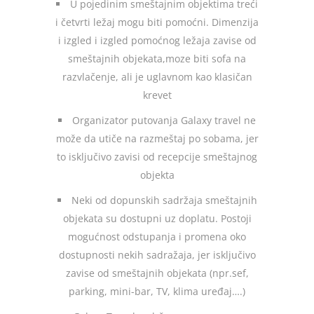
U pojedinim smeštajnim objektima treći
i četvrti ležaj mogu biti pomoćni. Dimenzija
i izgled i izgled pomoćnog ležaja zavise od
smeštajnih objekata,moze biti sofa na
razvlačenje, ali je uglavnom kao klasičan
krevet
Organizator putovanja Galaxy travel ne
može da utiče na razmeštaj po sobama, jer
to isključivo zavisi od recepcije smeštajnog
objekta
Neki od dopunskih sadržaja smeštajnih
objekata su dostupni uz doplatu. Postoji
mogućnost odstupanja i promena oko
dostupnosti nekih sadražaja, jer isključivo
zavise od smeštajnih objekata (npr.sef,
parking, mini-bar, TV, klima uređaj….)