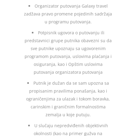
Organizator putovanja Galaxy travel
zadžava pravo promene pojedinih sadržaja
u programu putovanja.
Potpisnik ugovora o putovanju ili
predstavnici grupe putnika obavezni su da
sve putnike upoznaju sa ugovorenim
programom putovanja, uslovima plaćanja i
osiguranja, kao i Opštim uslovima
putovanja organizatora putovanja
Putnik je dužan da se sam upozna sa
propisanim pravilima ponašanja, kao i
ograničenjima za ulazak i tokom boravka,
carinskim i graničnim formalnostima
zemalja u koje putuju.
U slučaju nepredviđenih objektivnih
okolnosti (kao na primer gužva na