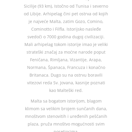
Sicilije (93 km), Istočno od Tunisa i severno
od Libije. Arhipelag čini pet ostrva od kojih
je najveće Malta, zatim Gozo, Comino,
Cominotto i Filfla. Istorijsko nasleđe
svedoči o 7000 godina dugoj civilizaciji.
Mali arhipelag tokom istorije imao je veliki
strateški značaj za moćne narode poput
Feničana, Rimljana, Vizantije, Arapa,
Normana, Španaca, Francuza i konačno
Britanaca. Dugo su na ostrvu boravili
vitezovi reda Sv. Jovana, kasnije poznati
kao Malteški red.
Malta sa bogatom istorijom, blagom
klimom sa velikim brojem sunčanih dana,
mnoštvom stenovitih i uređenih peščanih
plaza, pruža mnoštvo mogućnosti svim
posetiocima.