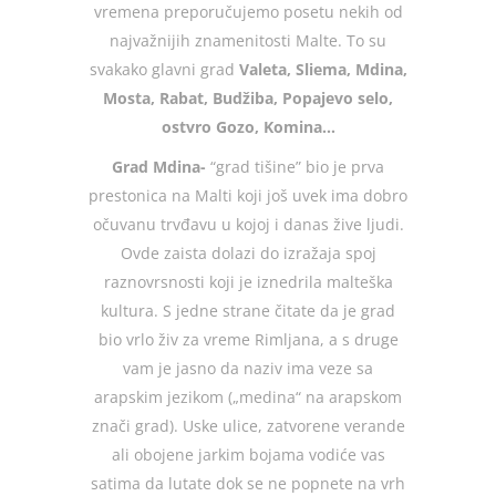
vremena preporučujemo posetu nekih od
najvažnijih znamenitosti Malte. To su
svakako glavni grad
Valeta, Sliema, Mdina,
Mosta, Rabat, Budžiba, Popajevo selo,
ostvro Gozo, Komina…
Grad Mdina-
“grad tišine” bio je prva
prestonica na Malti koji još uvek ima dobro
očuvanu trvđavu u kojoj i danas žive ljudi.
Ovde zaista dolazi do izražaja spoj
raznovrsnosti koji je iznedrila malteška
kultura. S jedne strane čitate da je grad
bio vrlo živ za vreme Rimljana, a s druge
vam je jasno da naziv ima veze sa
arapskim jezikom („medina“ na arapskom
znači grad). Uske ulice, zatvorene verande
ali obojene jarkim bojama vodiće vas
satima da lutate dok se ne popnete na vrh