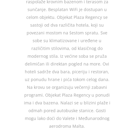
raspolaže krovnim bazenom i terasom za
sunčanje. Besplatan WiFi je dostupan u
celom objektu. Objekat Plaza Regency se
sastoji od dva različita hotela, koji su
povezani mostom na šestom spratu. Sve
sobe su klimatizovane i uređene u
različitim stilovima, od klasičnog do
modernog stila. Iz većine soba se pruža
delimičan ili direktan pogled na more. Ovi
hoteli sadrže dva bara, piceriju i restoran,
uz ponudu hrane i pića tokom celog dana.
Na krovu se organizuju večernji zabavni
programi. Objekat Plaza Regency u ponudi
ima i dva bazena. Nalazi se u blizini plaže i
odmah pored autobuske stanice. Gosti
mogu lako doći do Valete i Međunarodnog
aerodroma Malta.