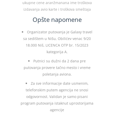
ukupne cene aranžmanana ime troškova
izdavanja avio karte i troškova smeštaja
Opšte napomene
Organizator putovanja je Galaxy travel
sa sedištem u Nišu, Obilićev venac 9/20
18.000 Niš, LICENCA OTP br. 15/2023
kategorija A.
Putnici su dužni da 2 dana pre
putovanja provere tačno mesto i vreme
poletanja aviona.
Za sve informacije date usmenim,
telefonskim putem agencija ne snosi
odgovornost. Validan je samo pisani
program putovanja istaknut uprostorijama
agencije