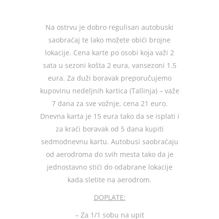
Na ostrvu je dobro regulisan autobuski
saobraćaj te lako možete obići brojne
lokacije. Cena karte po osobi koja važi 2
sata u sezoni košta 2 eura, vansezoni 1.5
eura. Za duži boravak preporučujemo
kupovinu nedeljnih kartica (Tallinja) – važe
7 dana za sve vožnje, cena 21 euro.
Dnevna karta je 15 eura tako da se isplati i
za kraći boravak od 5 dana kupiti
sedmodnevnu kartu. Autobusi saobraćaju
od aerodroma do svih mesta tako da je
jednostavno stići do odabrane lokacije
kada sletite na aerodrom.
DOPLATE:
– Za 1/1 sobu na upit