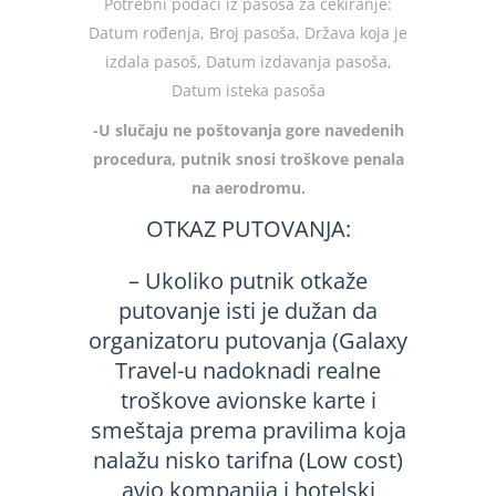
Potrebni podaci iz pasoša za čekiranje:
Datum rođenja, Broj pasoša, Država koja je
izdala pasoš, Datum izdavanja pasoša,
Datum isteka pasoša
-U slučaju ne poštovanja gore navedenih
procedura, putnik snosi troškove penala
na aerodromu.
OTKAZ PUTOVANJA:
– Ukoliko putnik otkaže
putovanje isti je dužan da
organizatoru putovanja (Galaxy
Travel-u nadoknadi realne
troškove avionske karte i
smeštaja prema pravilima koja
nalažu nisko tarifna (Low cost)
avio kompanija i hotelski