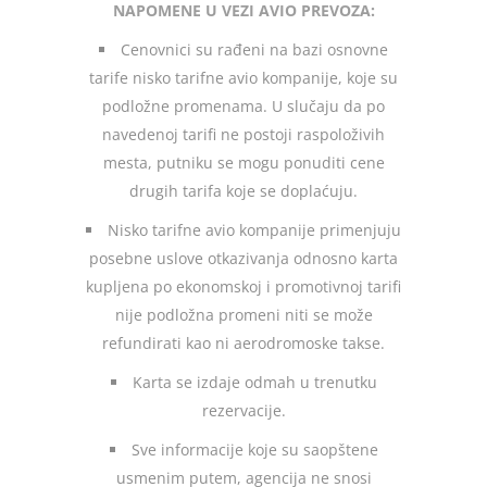
NAPOMENE U VEZI AVIO PREVOZA:
Cenovnici su rađeni na bazi osnovne
tarife nisko tarifne avio kompanije, koje su
podložne promenama. U slučaju da po
navedenoj tarifi ne postoji raspoloživih
mesta, putniku se mogu ponuditi cene
drugih tarifa koje se doplaćuju.
Nisko tarifne avio kompanije primenjuju
posebne uslove otkazivanja odnosno karta
kupljena po ekonomskoj i promotivnoj tarifi
nije podložna promeni niti se može
refundirati kao ni aerodromoske takse.
Karta se izdaje odmah u trenutku
rezervacije.
Sve informacije koje su saopštene
usmenim putem, agencija ne snosi