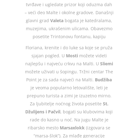
tvrđave i ugledate prizor koji oduzma dah
– veći deo Malte i okolne gradove. Današnji
glavni grad
Valeta
bogata je katedralama,
muzejima, ukrašenim ulicama. Obavezmo
posetite Trintonovu fontanu, kapiju
Floriana, krenite i do luke sa koje se pruža
sjajan pogled. U
Mosti
možete videti
najlepšu i najveću crkvu na Malti. U
Sliemi
možete uživati u šopingu. Tržni centar The
Point je za sada najveći na Malti.
Budžiba
je veoma popularno letovalište, leti je
prepuno turista a zimi je izuzetno mirno.
Za ljubitelje noćnog života posetite
St.
Džulijens i Pačvil
, bogati su klubovima koji
rade do kasno u noć. Na jugu Malte je
ribarsko mesto
Marsaxlokk
(izgovara se
“marsa-šlok”). Za mlađe generacije