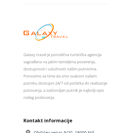
Galaxy travel je porodična turistička agencija
sagrađena na jakim temeljima poverenja,
dostupnosti i uslužnosti našim putnicima.
Ponosimo se time da smo svakom našem
putniku dostupni 24/7 od početka do realizacije
putovanja, a zadovoljan putnik je najbolji opis
našeg poslovanja.
Kontakt informacije
Obilićev venac 9/20, 18000 Niš