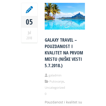
05
Jul
2018
GALAXY TRAVEL –
POUZDANOST I
KVALITET NA PRVOM
MESTU (NIŠKE VESTI
5.7.2018.)
galadmin
,
Putovanje
Uncategorized
0
Pouzdanost i kvalitet su