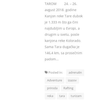
TAROM 24. – 26.
avgust 2018. godine
Kanjon reke Tare dubok
je 1.333 m što ga čini
najdubljim u Evropi, a
drugim u svetu, posle
kanjona reke Kolorado.
Sama Tara dugačka je
146,4 km, sa prosečnim
padom...
Posted In:
adrenalin
Adventure
izazov
priroda
Rafting
reka
tara
turizam