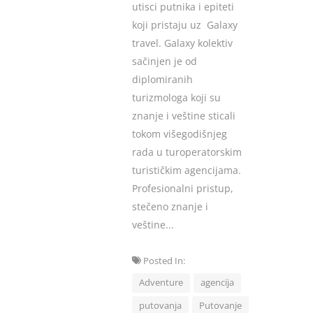
utisci putnika i epiteti
koji pristaju uz Galaxy
travel. Galaxy kolektiv
sačinjen je od
diplomiranih
turizmologa koji su
znanje i veštine sticali
tokom višegodišnjeg
rada u turoperatorskim
turističkim agencijama.
Profesionalni pristup,
stečeno znanje i
veštine...
Posted In:
Adventure
agencija
putovanja
Putovanje