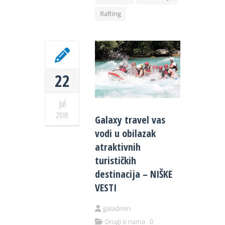
Rafting
22
Jul
2018
Galaxy travel vas
vodi u obilazak
atraktivnih
turističkih
destinacija – NIŠKE
VESTI
galadmin
Drugi o nama
0