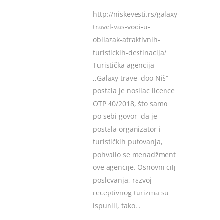
http://niskevesti.rs/galaxy-
travel-vas-vodi-u-
obilazak-atraktivnih-
turistickih-destinacija/
Turistička agencija
,,Galaxy travel doo Niš“
postala je nosilac licence
OTP 40/2018, što samo
po sebi govori da je
postala organizator i
turističkih putovanja,
pohvalio se menadžment
ove agencije. Osnovni cilj
poslovanja, razvoj
receptivnog turizma su
ispunili, tako...