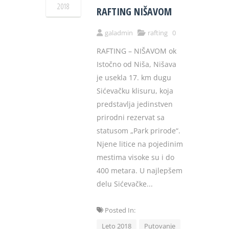
2018
RAFTING NIŠAVOM
galadmin
rafting
0
RAFTING – NIŠAVOM ok
Istočno od Niša, Nišava
je usekla 17. km dugu
Sićevačku klisuru, koja
predstavlja jedinstven
prirodni rezervat sa
statusom „Park prirode“.
Njene litice na pojedinim
mestima visoke su i do
400 metara. U najlepšem
delu Sićevačke...
Posted In:
Leto 2018
Putovanje