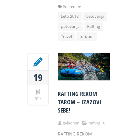
Posted In:
Leto 2018
Letovanja
putovanja
Rafting
Travel
turizam
19
Jul
RAFTING REKOM
2018
TAROM – IZAZOVI
SEBE!
galadmin
rafting
0
RAFTING REKOM