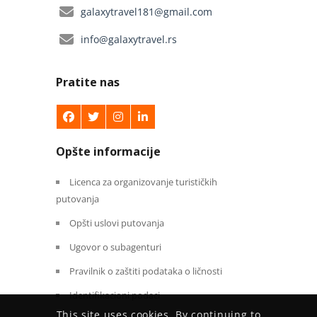
galaxytravel181@gmail.com
info@galaxytravel.rs
Pratite nas
Opšte informacije
Licenca za organizovanje turističkih
putovanja
Opšti uslovi putovanja
Ugovor o subagenturi
Pravilnik o zaštiti podataka o ličnosti
Identifikacioni podaci
This site uses cookies. By continuing to