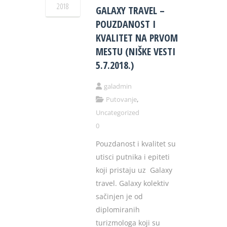
2018
GALAXY TRAVEL –
POUZDANOST I
KVALITET NA PRVOM
MESTU (NIŠKE VESTI
5.7.2018.)
galadmin
,
Putovanje
Uncategorized
0
Pouzdanost i kvalitet su
utisci putnika i epiteti
koji pristaju uz Galaxy
travel. Galaxy kolektiv
sačinjen je od
diplomiranih
turizmologa koji su