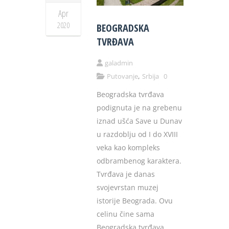
Apr
2020
BEOGRADSKA
TVRĐAVA
galadmin
,
Putovanje
Srbija
0
Beogradska tvrđava
podignuta je na grebenu
iznad ušća Save u Dunav
u razdoblju od I do XVIII
veka kao kompleks
odbrambenog karaktera.
Tvrđava je danas
svojevrstan muzej
istorije Beograda. Ovu
celinu čine sama
Beogradska tvrđava,