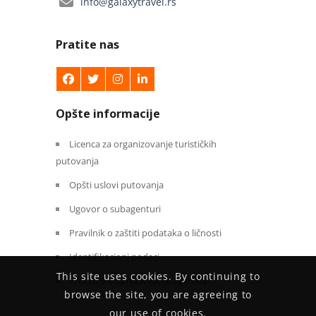
info@galaxytravel.rs
Pratite nas
Opšte informacije
Licenca za organizovanje turističkih
putovanja
Opšti uslovi putovanja
Ugovor o subagenturi
Pravilnik o zaštiti podataka o ličnosti
Identifikacioni podaci
This site uses cookies. By continuing to
Procedura za rezervacije agenata
browse the site, you are agreeing to
our use of cookies.