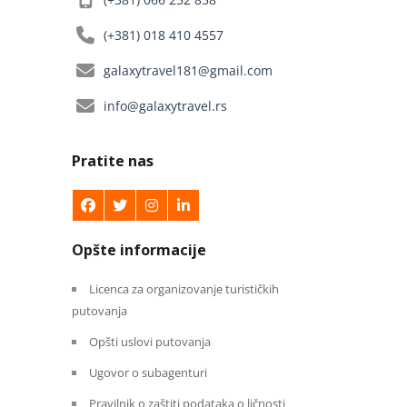
(+381) 018 410 4557
galaxytravel181@gmail.com
info@galaxytravel.rs
Pratite nas
Opšte informacije
Licenca za organizovanje turističkih
putovanja
Opšti uslovi putovanja
Ugovor o subagenturi
Pravilnik o zaštiti podataka o ličnosti