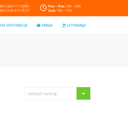
+381) 064 111 6099
Pon – Pet:
10h – 20h
+381) 018 410 45 57
Sub:
10h – 15h
EKE DESTINACIJE
SRBIJA
LETOVANJA