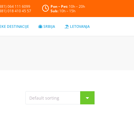
+381) 064 111 6099
Pon – Pet:
10h – 20h
+381) 018 410 45 57
Sub:
10h – 15h
EKE DESTINACIJE
SRBIJA
LETOVANJA