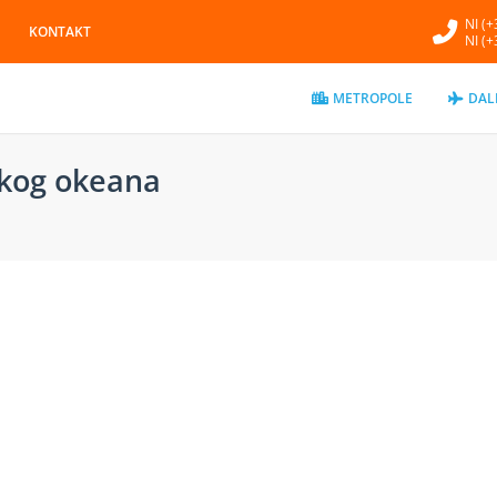
NI (
KONTAKT
NI (
METROPOLE
DAL
skog okeana