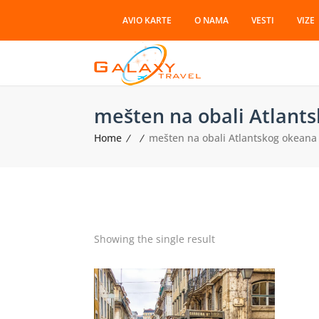
AVIO KARTE
O NAMA
VESTI
VIZE
mešten na obali Atlant
Home
mešten na obali Atlantskog okeana
Showing the single result