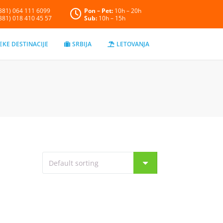
+381) 064 111 6099
Pon – Pet:
10h – 20h
+381) 018 410 45 57
Sub:
10h – 15h
EKE DESTINACIJE
SRBIJA
LETOVANJA