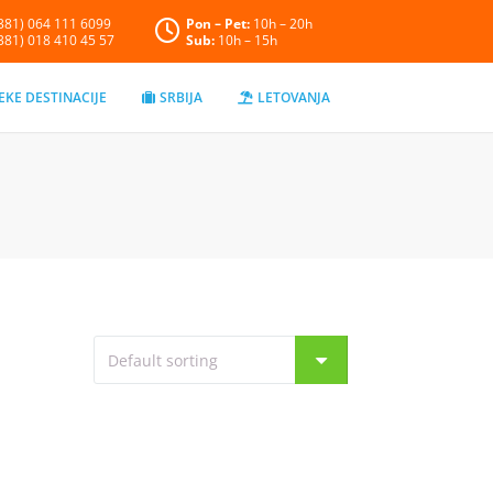
+381) 064 111 6099
Pon – Pet:
10h – 20h
+381) 018 410 45 57
Sub:
10h – 15h
EKE DESTINACIJE
SRBIJA
LETOVANJA