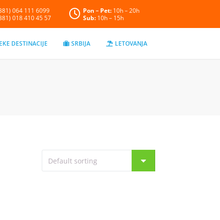
+381) 064 111 6099
Pon – Pet:
10h – 20h
+381) 018 410 45 57
Sub:
10h – 15h
EKE DESTINACIJE
SRBIJA
LETOVANJA