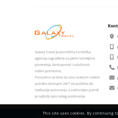
Kont
Galaxy travel je porodična turistička
agencija sagrađena na jakim temeljima
poverenja, dostupnosti i uslužnosti
našim putnicima.
Ponosimo se time da smo svakom našem
putniku dostupni 24/7 od početka do
realizacije putovanja, a zadovoljan putnik
je najbolji opis našeg poslovanja.
This site uses cookies. By continuing t
© 2024 GalaxyTravel. Sva prava zadržana.