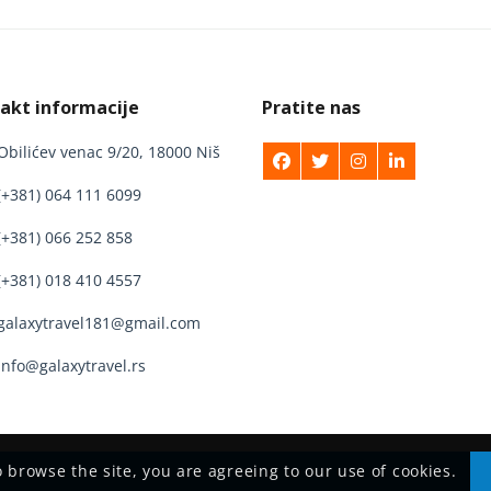
akt informacije
Pratite nas
Obilićev venac 9/20, 18000 Niš
(+381) 064 111 6099
(+381) 066 252 858
(+381) 018 410 4557
galaxytravel181@gmail.com
info@galaxytravel.rs
o browse the site, you are agreeing to our use of cookies.