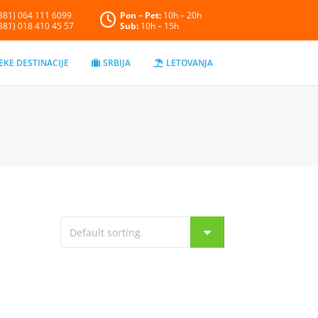
+381) 064 111 6099
Pon – Pet:
10h – 20h
+381) 018 410 45 57
Sub:
10h – 15h
EKE DESTINACIJE
SRBIJA
LETOVANJA