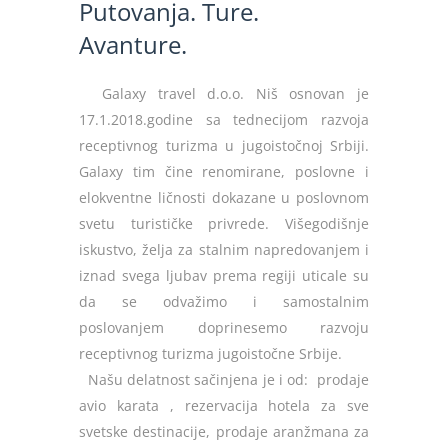
Putovanja. Ture.
Avanture.
Galaxy travel d.o.o. Niš osnovan je
17.1.2018.godine sa tednecijom razvoja
receptivnog turizma u jugoistočnoj Srbiji.
Galaxy tim čine renomirane, poslovne i
elokventne ličnosti dokazane u poslovnom
svetu turističke privrede. Višegodišnje
iskustvo, želja za stalnim napredovanjem i
iznad svega ljubav prema regiji uticale su
da se odvažimo i samostalnim
poslovanjem doprinesemo razvoju
receptivnog turizma jugoistočne Srbije.
Našu delatnost sačinjena je i od: prodaje
avio karata , rezervacija hotela za sve
svetske destinacije, prodaje aranžmana za