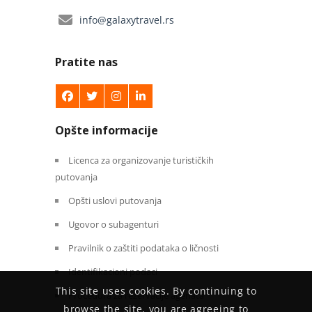
info@galaxytravel.rs
Pratite nas
Opšte informacije
Licenca za organizovanje turističkih
putovanja
Opšti uslovi putovanja
Ugovor o subagenturi
Pravilnik o zaštiti podataka o ličnosti
Identifikacioni podaci
This site uses cookies. By continuing to
Procedura za rezervacije agenata
browse the site, you are agreeing to