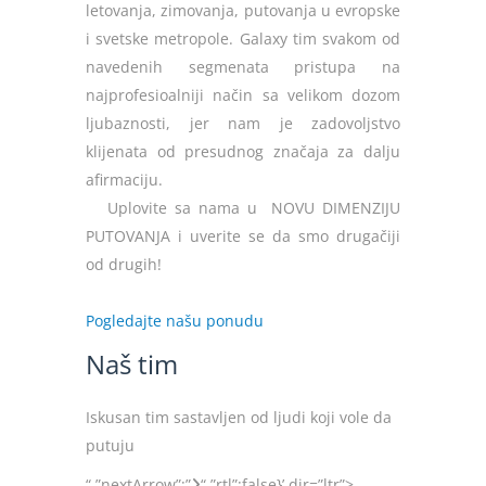
letovanja, zimovanja, putovanja u evropske
i svetske metropole. Galaxy tim svakom od
navedenih segmenata pristupa na
najprofesioalniji način sa velikom dozom
ljubaznosti, jer nam je zadovoljstvo
klijenata od presudnog značaja za dalju
afirmaciju.
Uplovite sa nama u NOVU DIMENZIJU
PUTOVANJA i uverite se da smo drugačiji
od drugih!
Pogledajte našu ponudu
Naš tim
Iskusan tim sastavljen od ljudi koji vole da
putuju
“,”nextArrow”:”
“,”rtl”:false}’ dir=”ltr”>