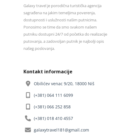
Galaxy travel je porodična turistička agencija
sagrađena na jakim temeljima poverenja,
dostupnosti i uslužnosti našim putnicima.
Ponosimo se time da smo svakom našem
putniku dostupni 24/7 od početka do realizacije
putovanja, a zadovoljan putnik je najbolji opis
našeg poslovanja.
Kontakt informacije
Obilićev venac 9/20, 18000 Niš
(+381) 064 111 6099
(+381) 066 252 858
(+381) 018 410 4557
galaxytravel181@gmail.com