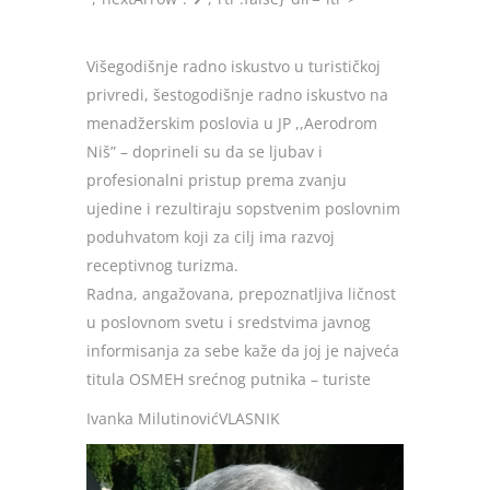
Višegodišnje radno iskustvo u turističkoj
privredi, šestogodišnje radno iskustvo na
menadžerskim poslovia u JP ,,Aerodrom
Niš” – doprineli su da se ljubav i
profesionalni pristup prema zvanju
ujedine i rezultiraju sopstvenim poslovnim
poduhvatom koji za cilj ima razvoj
receptivnog turizma.
Radna, angažovana, prepoznatljiva ličnost
u poslovnom svetu i sredstvima javnog
informisanja za sebe kaže da joj je najveća
titula OSMEH srećnog putnika – turiste
Ivanka MilutinovićVLASNIK