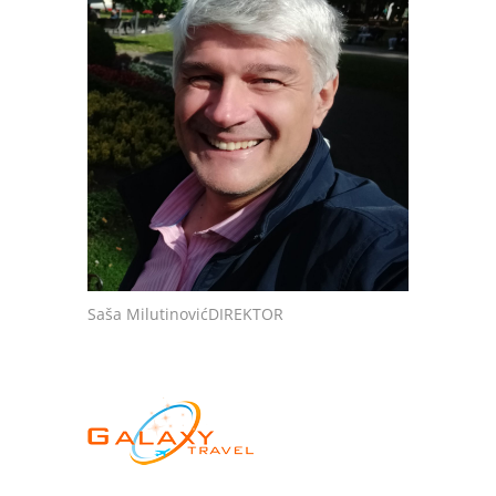
Saša MilutinovićDIREKTOR